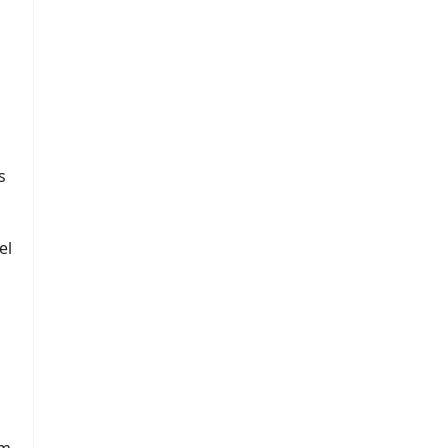
s
el
s