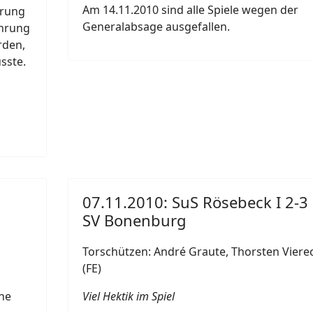
Am 14.11.2010 sind alle Spiele wegen der
hrung
Generalabsage ausgefallen.
ührung
rden,
sste.
07.11.2010: SuS Rösebeck I 2-3
SV Bonenburg
Torschützen: André Graute, Thorsten Viere
(FE)
che
Viel Hektik im Spiel