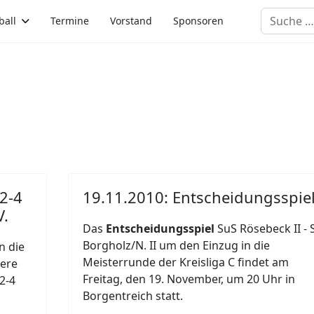
Suchen
ball
Termine
Vorstand
Sponsoren
 2-4
19.11.2010: Entscheidungsspie
V.
Das
Entscheidungsspiel
SuS Rösebeck II - 
Borgholz/N. II um den Einzug in die
n die
Meisterrunde der Kreisliga C findet am
sere
Freitag, den 19. November, um 20 Uhr in
2-4
Borgentreich statt.