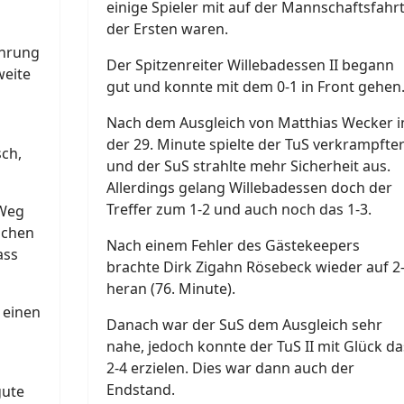
einige Spieler mit auf der Mannschaftsfahr
der Ersten waren.
ührung
Der Spitzenreiter Willebadessen II begann
weite
gut und konnte mit dem 0-1 in Front gehen
Nach dem Ausgleich von Matthias Wecker i
der 29. Minute spielte der TuS verkrampfte
ch,
und der SuS strahlte mehr Sicherheit aus.
Allerdings gelang Willebadessen doch der
Treffer zum 1-2 und auch noch das 1-3.
 Weg
uchen
Nach einem Fehler des Gästekeepers
ass
brachte Dirk Zigahn Rösebeck wieder auf 2
heran (76. Minute).
 einen
Danach war der SuS dem Ausgleich sehr
s
nahe, jedoch konnte der TuS II mit Glück da
2-4 erzielen. Dies war dann auch der
Endstand.
gute